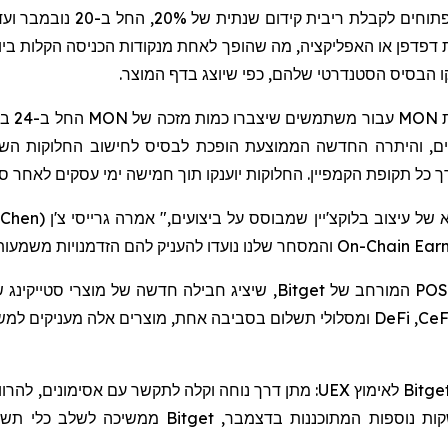
חים לקבלת ריבית קידום שנתית של 20%, החל ב-20 נובמבר ועד 7 בדצמבר (
דפדפן או האפליקציה, מה שהופך לאחת מנקודות הכניסה הקלות בי
MON
עבור משתמשים שיצברו כמות מזכה של
MON
 והיתרה החדשה הממוצעת הופכת לבסיס לחישוב החלוקות השונו
 כל תקופת הקמפיין. החלוקות יוענקו תוך חמישה ימי עסקים לאחר סג
 Chen
(
On-Chain Ear
והמסחר שלנו נועדו להעניק להם הזדמנויות משמעות
POS
המורחב של
Bitget
, שיציג חבילה חדשה של מוצרי
סטייקינג
ש
CeF
,
DeFi
ומסלולי תשלום בסביבה אחת, מוצרים אלה מעניקים למשת
Bitge
לאימוץ
UEX
: מתן דרך נוחה וקלה לתקשר עם אסימונים, להרווי
קות נוספות המתוכננות בדצמבר,
Bitget
ממשיכה לשלב כלי תשואה