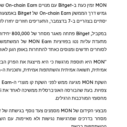
MON
זמין כעת ב-
Bitget
עם מנויים
On-chain Earn
שפתו
גמיש דרך הממשק
On-chain Earn
של
Bitget
באמצעות 
יסתיים בצהריים ב-7 בדצמבר, התעריפים חוזרים יחזרו לקו הבסיס הסטנדרטי שלהם, כפי שיוצג בדף המוצר.
במקביל,
Bitget
פתחה מאגר מסחר של 800,000 יחידות
מתעדת עליות נטו בפוזיציות
MON Earn
של המשתמשים,
לסוחרים חדשים ומנוסים כאחד להתחרות באופן הוגן לאורך
"MON היא תוספת מרגשת כי היא מייצגת את הפרק הבא של עיצוב בלוקצ'יין שמבוסס על ביצועים," אמרה גרייסי צ'ן
אמיתית, תשואה אמיתית והשתתפות אמיתית, ותוכניות ה-
n
השקת
MON
מגיעה ממש לפני השקת קו מוצרי ה-
 Earn
צפויות. בעת שהבורסה האוניברסלית ממשיכה לאחד את
i
מחסומי המורכבות הרגילים.
מבצעי הקידום של
MON
מסמנים צעד נוסף בגישתה של
t
מסחר
בדרכים שמרגישות נגישות ולא מאיימות. עם הש
ההשתתפות ברשת.