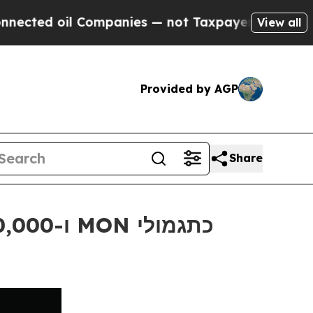
 oil Companies — not Taxpayers — the Chance to 
View all
Provided by AGP
Share