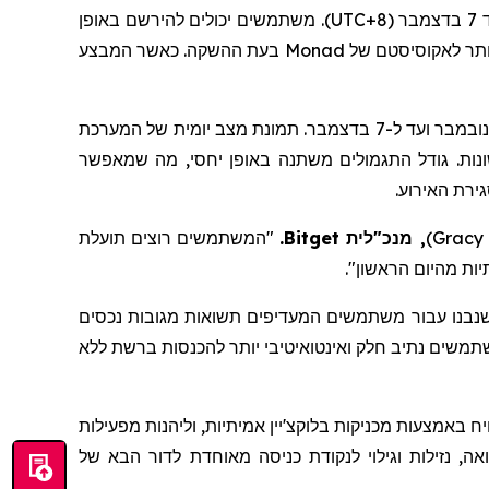
UTC+8
). משתמשים יכולים להירשם באופן
ותר לאקוסיסטם של
Monad
בעת ההשקה. כאשר המבצע
החל ב-24 בנובמבר ועד ל-7 בדצמבר. תמונת מצב יומית של המערכת
ת. גודל התגמולים משתנה באופן יחסי, מה שמאפשר
ירת האירוע.
Gracy
)
,
מנכ"לית Bitget
.
"המשתמשים רוצים תועלת
יות מהיום הראשון
".
נבנו עבור משתמשים המעדיפים תשואות מגובות נכסים
משים נתיב חלק ואינטואיטיבי יותר להכנסות ברשת ללא
ח באמצעות מכניקות בלוקצ'יין אמיתיות, וליהנות מפעילות
, נזילות וגילוי לנקודת כניסה מאוחדת לדור הבא של