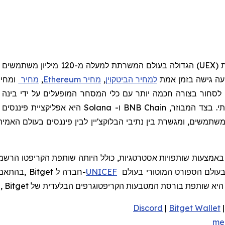
UEX
)
הגדולה בעולם
המשרתת למעלה מ-120
מיליון משתמשים
יעה גישה בזמן אמת
למחיר הביטקוין
,
מחיר
Ethereum
,
מחיר
ומחיר
חור בצורה חכמה יותר עם כלי המסחר המופעלים על ידי בינה מלא
תי. בצד המבוזר,
BNB Chain
ו-
Solana
היא אפליקציית פיננסים 
שתמשים
,
ומגשרת
בין
נתיבי
הבלוקצ
'
יין
לבין
פיננסים
בעולם
האמית
כדי לתמוך בחינוך לקריפטו לכ- 1.1 מיליון איש עד 2027. בעולם הספורט המוטורי בעולם
UNICEF
SEA ו- LATAM. בהתאם לאסטרטגיית ההשפעה הגלובלית שלה, Bitget חברה ל-
Bitg היא שותפת בורסת המטבעות הקריפטוגרפים הבלעדית של
Discord
|
Bitget Wallet
me