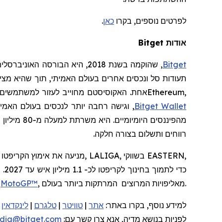
לפרטים נוספים, בקרו
כאן
.
אודות
Bitget
Bitget
,
שהוקמה
בשנת 2018, היא הבורסה האוניברסלית (
תעודות סל ונכסים אחרים בעולם האמיתי, תוך שהיא מצ
,
Ethereum
אחת. האקוסיסטם מחוייב לעזור למשתמשים לס
Wallet
Bitget
, וגישה רחבה יותר לנכסים בעולם האמי
מהפיננסים היומיומיים. היא
משרתת
למעלה
מ
-80
מיליון
מ
רווחים
ותשלום
בצורה
חלקה
.
, מאליפויות המרוצים המרתקות ביותר בעולם.
MotoGP™
הספורט המוטורי, et
למידע נוסף, בקרו
באתר:
אתר
|
טוויטר
|
טלגרם
|
לינקדאין
|
לפניות
בנושא מדיה, אנא צרו קשר
עם:
dia@bitget.com